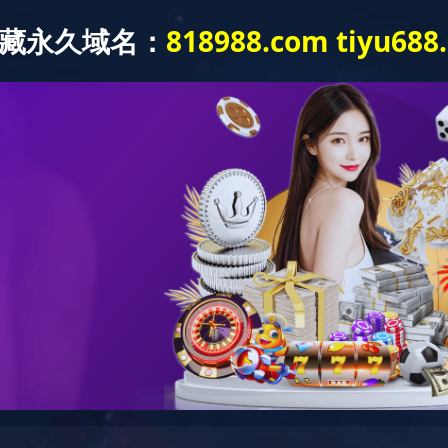
网
誉资质
乐竞体育·中
新闻资讯
人才
国一站式服务
官网