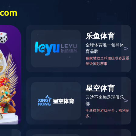
0536-2102010
搜 索
中心
应用案例
乐竞体育·中
国一站式服务
官网