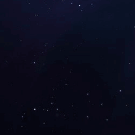
CONTACT US
比亚迪
电话：0536-2102010
传 真：0536-8881775
乐竞体
邮 箱：wfyitong@126.com
地 址：潍坊经济开发区玄武东街1401号