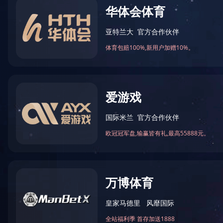
栏目导航
新闻
公司简介
祝贺
荣誉资质
喜报
乐竞体育·中国一站式服务官网
锂电
新闻资讯
锂电
人才中心
锂电
应用案例